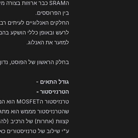
הSRAM כבר ארוזות בצ
בין הפרוססים.
לרעש ובאופן כללי הושקע בהם
למזער את האנלוג.
בחלק הראשון של הפוסט, נדון 
גודל התאים -
הטרנזיסטור -
קצוות (אחרות) של הרכיב (להן נקרא source ו-drain) דרך תע
ע"י שילוב של טרנזיסטורים כאל