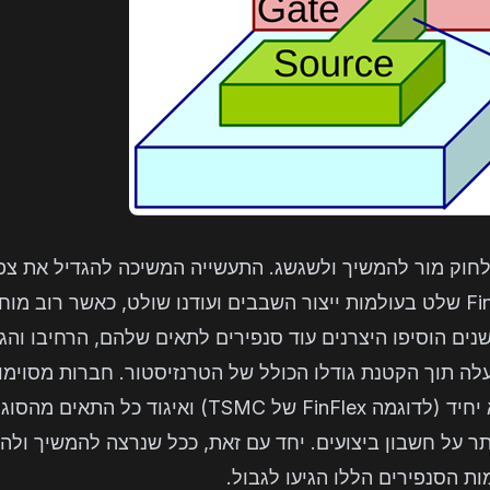
 הFinFET איפשרה לחוק מור להמשיך ולשגשג. התעשייה המשיכה להגדיל א
ודור של תהליכי הייצור והFinFET שלט בעולמות ייצור השבבים ועודנו שולט, כ
השנים הוסיפו היצרנים עוד סנפירים לתאים שלהם, הרחיבו וה
ה תוך הקטנת גודלו הכולל של הטרנזיסטור. חברות מסוימו
להפחתת כמות הסנפירים לתא יחיד (לדוגמה FinFlex של 
ר על חשבון ביצועים. יחד עם זאת, ככל שנרצה להמשיך ולה
ות הסנפירים הללו הגיעו לגבול.