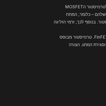
בפרוססים ישנים יותר היו מיוצרים הטרנזיסטורים כצורה משוטחת (planar) – באופן דומה לטרנזיסטור הMOSFET
 שלהם – כלומר, המתח
ר. בנוסף לכך, זרמי הזליגה
בשנת 2011, כחלק מפרוסס ה22 ננומטר שלה, הציגה אינטל לראשונה בייצור המוני את ה-FinFET. טרנזיסטור מבוסס
וסגירת המתג. הצורה