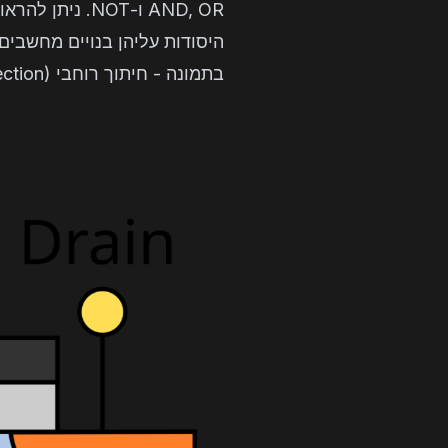
AND, OR ו-NOT
היסודות עליהן בנויים מחשבים
בתמונה - חיתוך רוחבי (cross section) של טרנזיסטור MOSFET (מתוך ויקיפדיה)