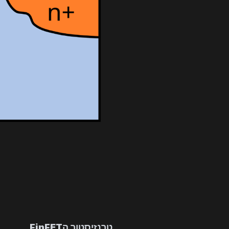
טרנזיסטור הFinFET