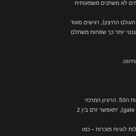
יתים לא משתנים משמעותית
אמפ (bump - החיבור של הצ'יפ אל העולם החיצון), רגישים מאוד
ננטי יותר כך שפחות משתלם
יווט.
טרנזיסטור הMOSFET הוא המצאה ישנה מאוד שמחזיקה את עולם האלקטרוניקה כבר משנות ה50. הרעיון המרכזי
שהטרנזיסטור מממש הוא מתג – זאת אומרת, בהנתן מתח מאחת הכניסות (נקרא לה שער – gate), יתאפשר זרם בין 2
ת לוגיות מוכרות – כמו